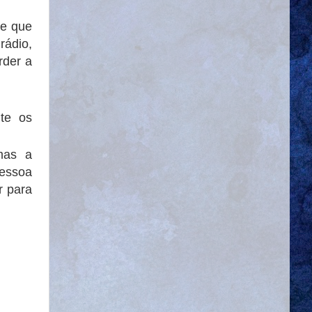
 e que
rádio,
rder a
te os
mas a
pessoa
r para