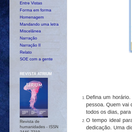
Entre Vistas
Forma em forma
Homenagem
Mandando uma letra
Miscelânea
Narração
Narração II
Relato
SOE com a gente
REVISTA ATRIUM
Defina um horário.
pessoa. Quem vai d
todos os dias, para 
O tempo ideal par
Revista de
dedicação. Uma dic
humanidades - ISSN