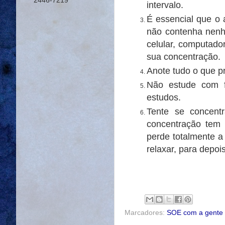
2446-7219
intervalo.
É essencial que o 
não contenha nenh
celular, computado
sua concentração.
Anote tudo o que pr
Não estude com 
estudos.
Tente se concent
concentração tem 
perde totalmente a
relaxar, para depoi
Marcadores:
SOE com a gente