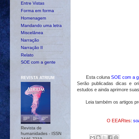
Entre Vistas
Forma em forma
Homenagem
Mandando uma letra
Miscelânea
Narração
Narração II
Relato
SOE com a gente
Esta coluna
SOE com a g
REVISTA ATRIUM
Serão publicadas dicas e o
estudos e ainda aprimore suas
Leia também os artigos prod
O EEARtes
:
so
Revista de
humanidades - ISSN