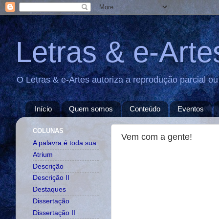
Letras & e-Arte
O Letras & e-Artes autoriza a reprodução parcial o
Início
Quem somos
Conteúdo
Eventos
COLUNAS
Vem com a gente!
A palavra é toda sua
Atrium
Descrição
Descrição II
Destaques
Dissertação
Dissertação II