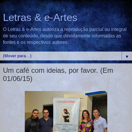
Letras & e-Artes
O Letras & e-Artes autoriza a reprodução parcial ou integral
de seu conteúdo, desde que devidamente informadas as
fontes e os respectivos autores.
▼
Um café com ideias, por favor. (Em
01/06/15)