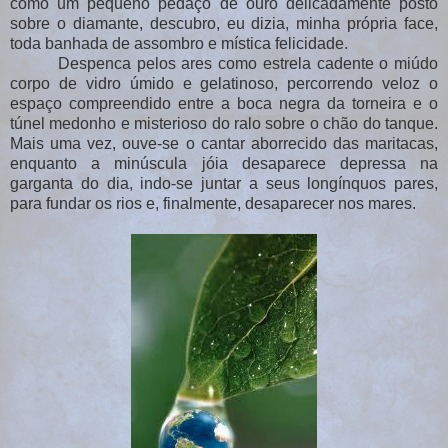
como um pequeno pedaço de ouro delicadamente posto
sobre o diamante, descubro, eu dizia, minha própria face,
toda banhada de assombro e mística felicidade.
Despenca pelos ares como estrela cadente o miúdo
corpo de vidro úmido e gelatinoso, percorrendo veloz o
espaço compreendido entre a boca negra da torneira e o
túnel medonho e misterioso do ralo sobre o chão do tanque.
Mais uma vez, ouve-se o cantar aborrecido das maritacas,
enquanto a minúscula jóia desaparece depressa na
garganta do dia, indo-se juntar a seus longínquos pares,
para fundar os rios e, finalmente, desaparecer nos mares.