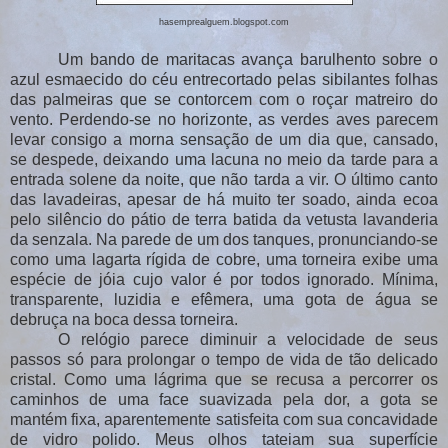
hasemprealguem.blogspot.com
Um bando de maritacas avança barulhento sobre o
azul esmaecido do céu entrecortado pelas sibilantes folhas
das palmeiras que se contorcem com o roçar matreiro do
vento. Perdendo-se no horizonte, as verdes aves parecem
levar consigo a morna sensação de um dia que, cansado,
se despede, deixando uma lacuna no meio da tarde para a
entrada solene da noite, que não tarda a vir. O último canto
das lavadeiras, apesar de há muito ter soado, ainda ecoa
pelo silêncio do pátio de terra batida da vetusta lavanderia
da senzala. Na parede de um dos tanques, pronunciando-se
como uma lagarta rígida de cobre, uma torneira exibe uma
espécie de jóia cujo valor é por todos ignorado. Mínima,
transparente, luzidia e efêmera, uma gota de água se
debruça na boca dessa torneira.
O relógio parece diminuir a velocidade de seus
passos só para prolongar o tempo de vida de tão delicado
cristal. Como uma lágrima que se recusa a percorrer os
caminhos de uma face suavizada pela dor, a gota se
mantém fixa, aparentemente satisfeita com sua concavidade
de vidro polido. Meus olhos tateiam sua superfície