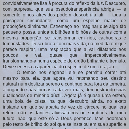
convidativamente lisa à procura do reflexo da luz. Descubro,
com surpresa, que sua pseudotransparência abriga — e
somente olhos atrevidos podem descobri-la ali — toda a
paisagem circundante, como um espelho macio de
proporções diminutas. Estremeço ao imaginar que algo tão
pequeno possa, unida a bilhões e bilhões de outras com a
mesma proporção, se transformar em rios, cachoeiras e
tempestades. Descubro-a com mais vida, na medida em que
parece respirar, uma respiração que a vai dilatando aos
poucos e vai, quase que imperceptivelmente,
transformando-a numa espécie de órgão brilhante e trêmulo.
Deve ser essa a aparência do espectro de um coração.
O tempo nos engana; ele se permitiu correr até
mesmo para ela, que agora vai retomando seu destino
natural num deslizar sereno e contínuo para fora da torneira,
alongando suas formas cada vez mais, demonstrando suas
qualidades de minério dúctil. Agora já é quase uma esfera,
uma bola de cristal na qual descubro ainda, no exato
instante em que se aparta de vez do cárcere no qual era
refém, não os lances alvissareiros ou sombrios do meu
futuro; não, que este só a Deus pertence. Mas, adornada
pelo resto de brilho do sol que se instalou em sua superfície