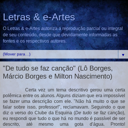
Letras & e-Artes
O Letras & e-Artes autoriza a reprodução parcial ou integral
de seu conteúdo, desde que devidamente informadas as
fontes e os respectivos autores.
▼
"De tudo se faz canção" (Lô Borges,
Márcio Borges e Milton Nascimento)
Certa vez um tema descritivo gerou uma certa
polêmica entre os alunos. Alguns diziam que era impossível
se fazer uma descrição com ele. "Não há muito o que se
falar sobre isso, professor!", reclamavam. Seguindo o que
diz o verso do Clube da Esquina (
De tudo se faz
canção),
eu respondi que tudo o que há no mundo é passível de ser
descrito, até mesmo uma gota d'água. Pronto!