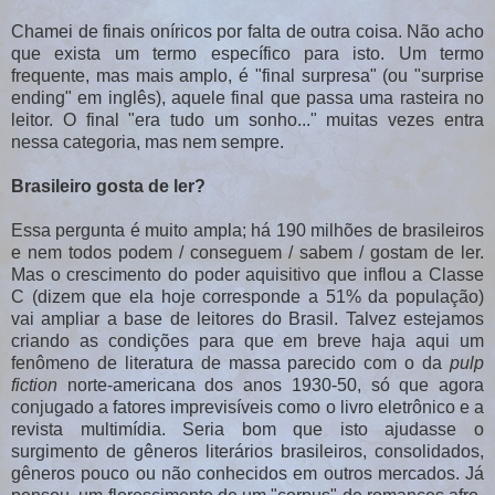
Chamei de finais oníricos por falta de outra coisa. Não acho
que exista um termo específico para isto. Um termo
frequente, mas mais amplo, é "final surpresa" (ou "surprise
ending" em inglês), aquele final que passa uma rasteira no
leitor. O final "era tudo um sonho..." muitas vezes entra
nessa categoria, mas nem sempre.
Brasileiro gosta de ler?
Essa pergunta é muito ampla; há 190 milhões de brasileiros
e nem todos podem / conseguem / sabem / gostam de ler.
Mas o crescimento do poder aquisitivo que inflou a Classe
C (dizem que ela hoje corresponde a 51% da população)
vai ampliar a base de leitores do Brasil. Talvez estejamos
criando as condições para que em breve haja aqui um
fenômeno de literatura de massa parecido com o da
pulp
fiction
norte-americana dos anos 1930-50, só que agora
conjugado a fatores imprevisíveis como o livro eletrônico e a
revista multimídia. Seria bom que isto ajudasse o
surgimento de gêneros literários brasileiros, consolidados,
gêneros pouco ou não conhecidos em outros mercados. Já