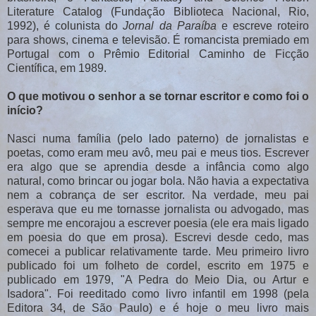
Literature Catalog (Fundação Biblioteca Nacional, Rio,
1992), é colunista do
Jornal da Paraíba
e escreve roteiro
para shows, cinema e televisão. É romancista premiado em
Portugal com o Prêmio Editorial Caminho de Ficção
Científica, em 1989.
O que motivou o senhor a se tornar escritor e como foi o
início?
Nasci numa família (pelo lado paterno) de jornalistas e
poetas, como eram meu avô, meu pai e meus tios. Escrever
era algo que se aprendia desde a infância como algo
natural, como brincar ou jogar bola. Não havia a expectativa
nem a cobrança de ser escritor. Na verdade, meu pai
esperava que eu me tornasse jornalista ou advogado, mas
sempre me encorajou a escrever poesia (ele era mais ligado
em poesia do que em prosa). Escrevi desde cedo, mas
comecei a publicar relativamente tarde. Meu primeiro livro
publicado foi um folheto de cordel, escrito em 1975 e
publicado em 1979, "A Pedra do Meio Dia, ou Artur e
Isadora". Foi reeditado como livro infantil em 1998 (pela
Editora 34, de São Paulo) e é hoje o meu livro mais