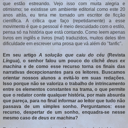
que estão estreando. Vejo isso com muita alegria e
otimismo; se existisse um ambiente editorial como este 20
anos atrás, eu teria me tornado um escritor de ficção
científica. A crítica que faço (repetidamente) a esse
movimento é que o pessoal é meio descuidado com o estilo,
pensa só na história que está contando. Como leem apenas
livros em inglês e livros (mal) traduzidos, muitos deles têm
dificuldade em escrever uma prosa que vá além do "fanfic".
Em seu artigo
A solução que caiu do céu
(Revista
Língua
),
o senhor falou um pouco do clichê
deus ex
machina
e de como esse recurso torna os finais das
narrativas decepcionantes para os leitores. Buscamos
orientar nossos alunos a evitá-lo em suas redações.
Isso porque não se valoriza o trabalho de intrincamento
entre os elementos constantes na trama, o que permite
que o redator conte qualquer história, por mais absurda
que pareça, para no final informar ao leitor que tudo não
passava de um simples sonho. Perguntamos: esse
recurso, despertar de um sonho, enquadra-se nesse
mesmo caso de
deus ex machina
?