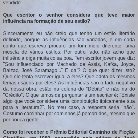
vendido.
Que escritor o senhor considera que teve maior
influência na formação de seu estilo?
Sinceramente eu não creio que tenho um estilo literário
definido, porque as influências são variadas, e em cada
conto que escrevo procuro um tom meio diferente, uma
mescla de vários estilos. Por outro lado, não acho que
influência diga muita coisa boa. Tem escritor jovem que diz:
"Sou influenciado por Machado de Assis, Kafka, Joyce,
Balzac, José Saramago..." E daí? O que quer dizer isto?
Que ele tenta escrever igual a eles? Que adota os mesmos
temas usados por eles? As influências são o lado negativo
da nossa obra, estão na coluna do "Débito" e não na do
"Crédito". O que temos de perguntar a um escritor é: "Existe
algo que você considere uma contribuição tipicamente sua
para a literatura?". No meu caso, a resposta seria "não".
Costumo caminhar por caminhos já percorridos, mesmo que
por pouca gente.
Como foi receber o Prêmio Editorial Caminho de Ficção