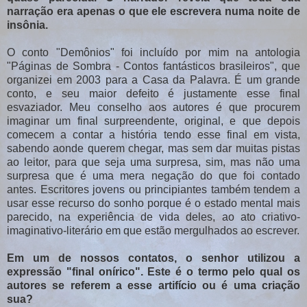
narração era apenas o que ele escrevera numa noite de
insônia.
O conto "Demônios" foi incluído por mim na antologia
"Páginas de Sombra - Contos fantásticos brasileiros", que
organizei em 2003 para a Casa da Palavra. É um grande
conto, e seu maior defeito é justamente esse final
esvaziador. Meu conselho aos autores é que procurem
imaginar um final surpreendente, original, e que depois
comecem a contar a história tendo esse final em vista,
sabendo aonde querem chegar, mas sem dar muitas pistas
ao leitor, para que seja uma surpresa, sim, mas não uma
surpresa que é uma mera negação do que foi contado
antes. Escritores jovens ou principiantes também tendem a
usar esse recurso do sonho porque é o estado mental mais
parecido, na experiência de vida deles, ao ato criativo-
imaginativo-literário em que estão mergulhados ao escrever.
Em um de nossos contatos, o senhor utilizou a
expressão "final onírico". Este é o termo pelo qual os
autores se referem a esse artifício ou é uma criação
sua?