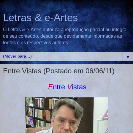
Letras & e-Artes
O Letras & e-Artes autoriza a reprodução parcial ou integral
de seu conteúdo, desde que devidamente informadas as
fontes e os respectivos autores.
▼
Entre Vistas (Postado em 06/06/11)
E
ntre
V
istas