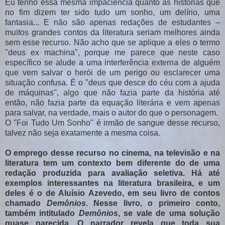
Eu tenho essa mesma impaciência quanto às histórias que
no fim dizem ter sido tudo um sonho, um delírio, uma
fantasia... E não são apenas redações de estudantes –
muitos grandes contos da literatura seriam melhores ainda
sem esse recurso. Não acho que se aplique a eles o termo
"deus ex machina", porque me parece que neste caso
específico se alude a uma interferência externa de alguém
que vem salvar o herói de um perigo ou esclarecer uma
situação confusa. É o "deus que desce do céu com a ajuda
de máquinas", algo que não fazia parte da história até
então, não fazia parte da equação literária e vem apenas
para salvar, na verdade, mais o autor do que o personagem.
O "Foi Tudo Um Sonho" é irmão de sangue desse recurso,
talvez não seja exatamente a mesma coisa.
O emprego desse recurso no cinema, na televisão e na
literatura tem um contexto bem diferente do de uma
redação produzida para avaliação seletiva. Há até
exemplos interessantes na literatura brasileira, e um
deles é o de Aluísio Azevedo, em seu livro de contos
chamado
Demônios
. Nesse livro, o primeiro conto,
também intitulado
Demônios
, se vale de uma solução
quase parecida. O narrador revela que toda sua