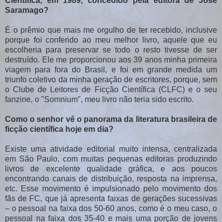
Científica, em 1989, concedido pela
editora de José
Saramago?
É o prêmio que mais me orgulho de ter recebido, inclusive
porque foi conferido ao meu melhor livro, aquele que eu
escolheria para preservar se todo o resto tivesse de ser
destruído. Ele me proporcionou aos 39 anos minha primeira
viagem para fora do Brasil, e foi em grande medida um
triunfo coletivo da minha geração de escritores, porque, sem
o Clube de Leitores de Ficção Científica (CLFC) e o seu
fanzine, o "Somnium", meu livro não teria sido escrito.
Como o senhor vê o panorama da literatura brasileira de
ficção científica hoje em dia?
Existe uma atividade editorial muito intensa, centralizada
em São Paulo, com muitas pequenas editoras produzindo
livros de excelente qualidade gráfica, e aos poucos
encontrando canais de distribuição, resposta na imprensa,
etc. Esse movimento é impulsionado pelo movimento dos
fãs de FC, que já apresenta faixas de gerações sucessivas
– o pessoal na faixa dos 50-60 anos, como é o meu caso, o
pessoal na faixa dos 35-40 e mais uma porção de jovens