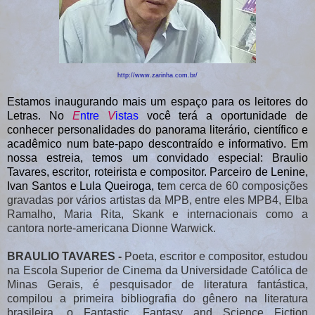
http://www.zarinha.com.br/
Estamos inaugurando mais um espaço para os leitores do
Letras. No
E
ntre
V
istas
você terá a oportunidade de
conhecer personalidades do panorama literário, científico e
acadêmico num bate-papo descontraído e informativo. Em
nossa estreia, temos um convidado especial: Braulio
Tavares, escritor, roteirista e compositor. Parceiro de Lenine,
Ivan Santos e Lula Queiroga, t
em cerca de 60 composições
gravadas por vários artistas da MPB, entre eles MPB4, Elba
Ramalho, Maria Rita, Skank e internacionais como a
cantora norte-americana Dionne Warwick.
BRAULIO TAVARES -
Poeta, escritor e compositor, estudou
na Escola Superior de Cinema da Universidade Católica de
Minas Gerais, é pesquisador de literatura fantástica,
compilou a primeira bibliografia do gênero na literatura
brasileira, o Fantastic, Fantasy and Science Fiction