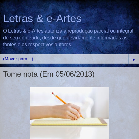
Letras & e-Artes
O Letras & e-Artes autoriza a reprodução parcial ou integral
de seu conteúdo, desde que devidamente informadas as
fontes e os respectivos autores.
▼
Tome nota (Em 05/06/2013)