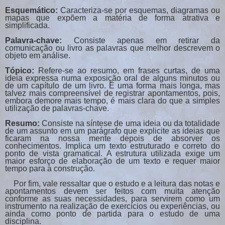
Esquemático:
Caracteriza-se por esquemas, diagramas ou
mapas que expõem a matéria de forma atrativa e
simplificada.
Palavra-chave:
Consiste apenas em retirar da
comunicação ou livro as palavras que melhor descrevem o
objeto em análise.
Tópico:
Refere-se ao resumo, em frases curtas, de uma
ideia expressa numa exposição oral de alguns minutos ou
de um capítulo de um livro. É uma forma mais longa, mas
talvez mais compreensível de registrar apontamentos, pois,
embora demore mais tempo, é mais clara do que a simples
utilização de palavras-chave.
Resumo:
Consiste na síntese de uma ideia ou da totalidade
de um assunto em um parágrafo que explicite as ideias que
ficaram na nossa mente depois de absorver os
conhecimentos. Implica um texto estruturado e correto do
ponto de vista gramatical. A estrutura utilizada exige um
maior esforço de elaboração de um texto e requer maior
tempo para a construção.
Por fim, vale ressaltar que o estudo e a leitura das notas e
apontamentos devem ser feitos com muita atenção
conforme as suas necessidades, para servirem como um
instrumento na realização de exercícios ou experiências, ou
ainda como ponto de partida para o estudo de uma
disciplina.