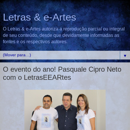
Letras & e-Artes
O Letras & e-Artes autoriza a reprodução parcial ou integral
de seu conteúdo, desde que devidamente informadas as
fontes e os respectivos autores.
▼
O evento do ano! Pasquale Cipro Neto
com o LetrasEEARtes