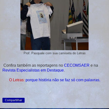
Prof. Pasquale com sua camiseta do Letras
Confira também as reportagens no
CECOMSAER
e na
Revista Especialistas em Destaque
.
O Letras:
porque história não se faz só com palavras.
Compartilhar