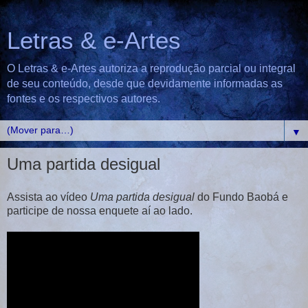
Letras & e-Artes
O Letras & e-Artes autoriza a reprodução parcial ou integral
de seu conteúdo, desde que devidamente informadas as
fontes e os respectivos autores.
▼
Uma partida desigual
Assista ao vídeo
Uma partida desigual
do Fundo Baobá e
participe de nossa enquete aí ao lado.