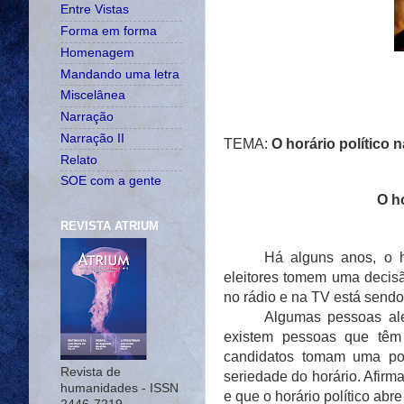
Entre Vistas
Forma em forma
Homenagem
Mandando uma letra
Miscelânea
Narração
Narração II
TEMA:
O horário político 
Relato
SOE com a gente
O ho
REVISTA ATRIUM
Há alguns anos, o h
eleitores tomem uma decisã
no rádio e na TV está sendo 
Algumas pessoas ale
existem pessoas que têm
candidatos tomam uma post
Revista de
seriedade do horário. Afir
humanidades - ISSN
e que o horário político ab