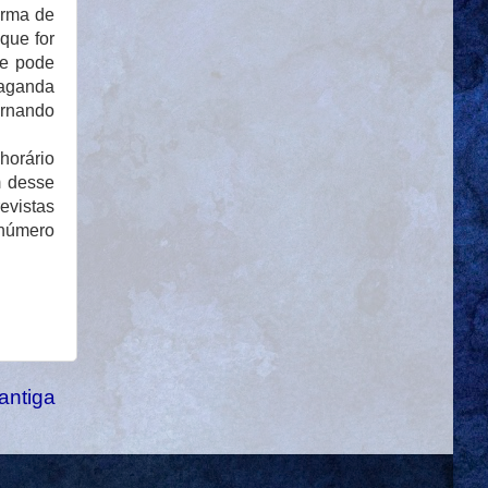
orma de
que for
ue pode
paganda
ornando
horário
m desse
evistas
 número
antiga