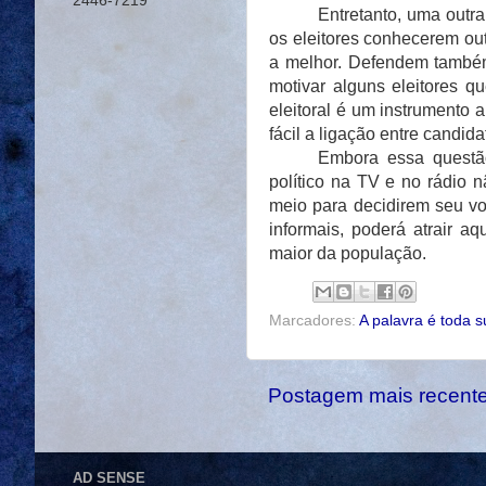
2446-7219
Entretanto, uma outra
os eleitores conhecerem ou
a melhor. Defendem também 
motivar alguns eleitores q
eleitoral é um instrumento 
fácil a ligação entre candidat
Embora essa questão
político na TV e no rádio n
meio para decidirem seu vot
informais, poderá atrair a
maior da população.
Marcadores:
A palavra é toda s
Postagem mais recent
AD SENSE