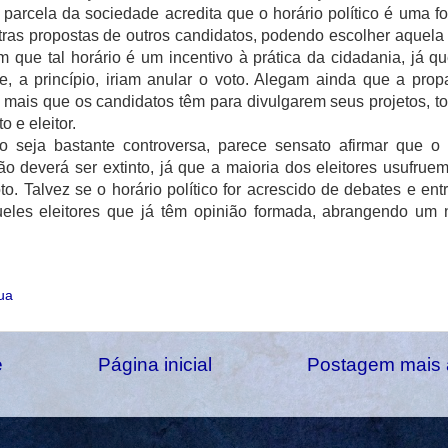
 parcela da sociedade acredita que o horário político é uma f
tras propostas de outros candidatos, podendo escolher aquela 
que tal horário é um incentivo à prática da cidadania, já q
ue, a princípio, iriam anular o voto. Alegam ainda que a pro
a mais que os candidatos têm para divulgarem seus projetos, t
o e eleitor.
 seja bastante controversa, parece sensato afirmar que o 
ão deverá ser extinto, já que a maioria dos eleitores usufrue
o. Talvez se o horário político for acrescido de debates e entr
queles eleitores que já têm opinião formada, abrangendo um
ua
e
Página inicial
Postagem mais 