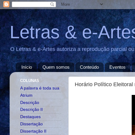
Letras & e-Arte
O Letras & e-Artes autoriza a reprodução parcial o
Início
Quem somos
Conteúdo
Eventos
COLUNAS
Horário Político Eleitor
A palavra é toda sua
Atrium
Descrição
Descrição II
Destaques
Dissertação
Dissertação II