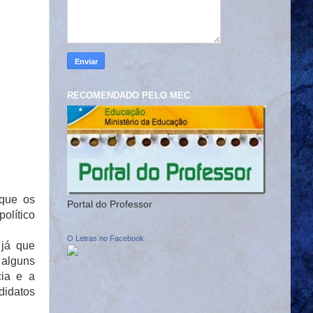
RECOMENDADO PELO MEC
 que os
Portal do Professor
olítico
O Letras no Facebook
 já que
alguns
cia e a
didatos