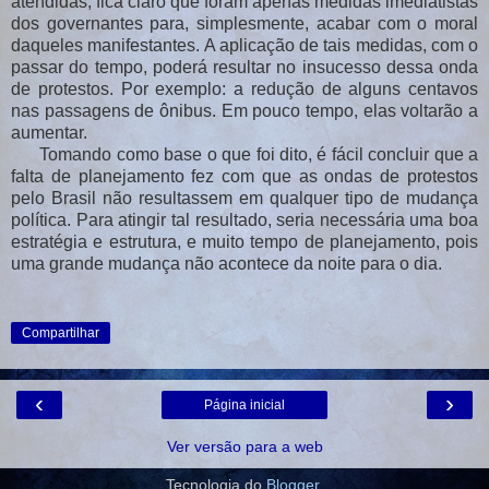
atendidas, fica claro que foram apenas medidas imediatistas
dos governantes para, simplesmente, acabar com o moral
daqueles manifestantes. A aplicação de tais medidas, com o
passar do tempo, poderá resultar no insucesso dessa onda
de protestos. Por exemplo: a redução de alguns centavos
nas passagens de ônibus. Em pouco tempo, elas voltarão a
aumentar.
Tomando como base o que foi dito, é fácil concluir que a
falta de planejamento fez com que as ondas de protestos
pelo Brasil não resultassem em qualquer tipo de mudança
política. Para atingir tal resultado, seria necessária uma boa
estratégia e estrutura, e muito tempo de planejamento, pois
uma grande mudança não acontece da noite para o dia.
Compartilhar
‹
›
Página inicial
Ver versão para a web
Tecnologia do
Blogger
.