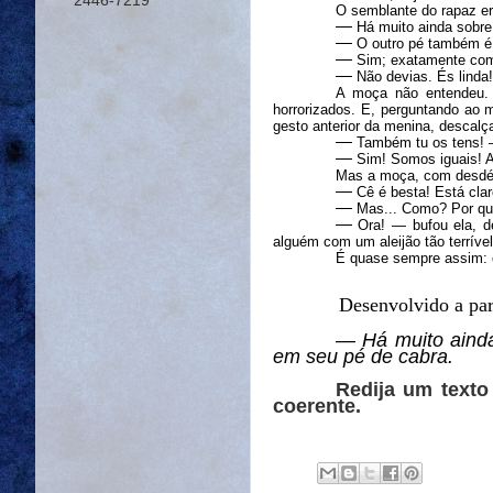
2446-7219
O semblante do rapaz er
―
Há muito ainda sobr
―
O outro pé também é
―
Sim; exatamente como
―
Não devias. És linda!
A moça não entendeu. 
horrorizados. E, perguntando ao 
gesto anterior da menina, descalç
―
Também tu os
tens
!
―
Sim! Somos iguais! A
Mas a moça, com desdé
―
Cê é
besta! E
stá cla
―
Mas...
C
omo? Por q
―
Ora!
―
bufou
ela
,
d
alguém com um
aleijão
tão
terrível
É
q
uase
sempre assim: 
Desenvolvido a par
―
Há muito aind
em seu pé de cabra.
Redija um texto
coerente.