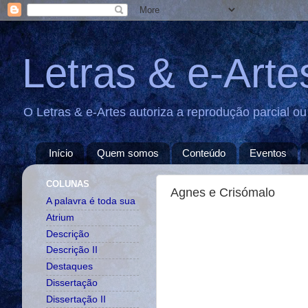
Letras & e-Arte
O Letras & e-Artes autoriza a reprodução parcial o
Início
Quem somos
Conteúdo
Eventos
COLUNAS
Agnes e Crisómalo
A palavra é toda sua
Atrium
Descrição
Descrição II
Destaques
Dissertação
Dissertação II