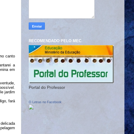
RECOMENDADO PELO MEC
no canto
antarei a
enina em
uventude,
Portal do Professor
possível
.
le jardim
igo, fará
O Letras no Facebook
delicada
a pelagem