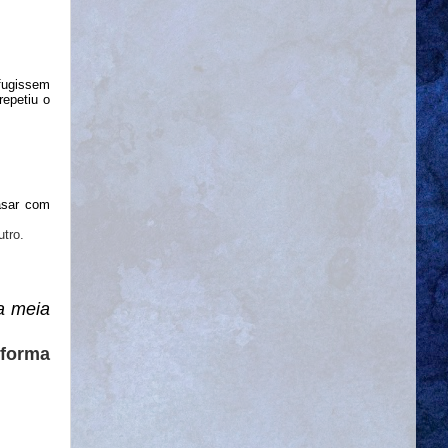
fugissem
repetiu o
asar com
tro.
a meia
 forma