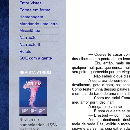
Entre Vistas
Forma em forma
Homenagem
Mandando uma letra
Miscelânea
Narração
Narração II
Relato
―
Queres te casar com
SOE com a gente
dos olhos com a ponta de um len
―
Eis, então, mais u
qualquer mal
, para que nunca ma
seu peito,
guarnecido por um
eleg
REVISTA ATRIUM
―
Não sabes o que dize
A cena
era de comover
destilavam, gota a gota, os
i
nebr
Como testemunha dessas palavra
e
um cair d
e
tarde de
uma mornid
―
Conta-me tudo! Conta
meu amor por ti declinar!
A moça resolveu-se:
―
É bom que estejas pr
―
E estou! ― confirmou
Revista de
A moça docilmente desf
meia de seda lilás, exibiu o mot
humanidades - ISSN
suave e alvíssima, cuja extremida