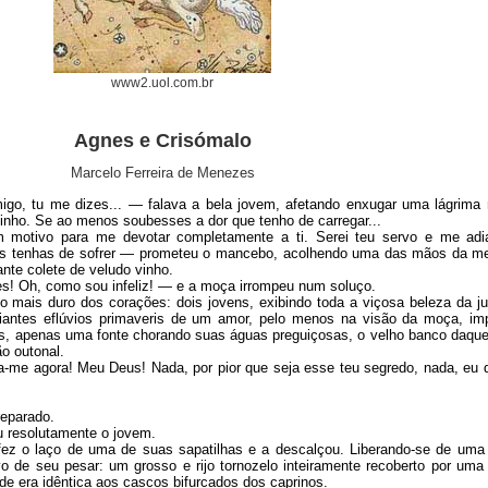
www2.uol.com.br
Agnes e Crisómalo
Marcelo Ferreira de Menezes
igo, tu me dizes...
―
falava
a bela jovem, afetando enxugar uma lágrima 
cinho. Se ao menos soubesses a dor
que tenho de carregar
...
m motivo para me devotar completamente a ti. Serei teu servo e me
adi
is
tenhas de sofrer
―
prometeu o mancebo, acolhendo uma das mãos da m
ante
colete de veludo vinho
.
s! Oh, como sou infeliz! ― e a moça irrompeu num soluço.
o mais duro dos corações: dois jovens, exibindo toda a viçosa beleza da j
iantes eflúvios primaveris d
e um
amor,
pelo menos na visão da moça, im
s, apenas uma fonte
chorando suas
águas preguiçosas, o velho banco daque
ão
outonal.
-me agora! Meu Deus! Nada, por pior que seja esse teu segredo, nada, eu d
eparado.
 resolutamente o jovem.
ez o laço de uma de suas sapatilhas e a descalçou. Liberando-se de uma 
ivo de seu pesar: um grosso e rijo tornozelo inteiramente recoberto por um
de era idêntica aos cascos bifurcados dos caprinos.