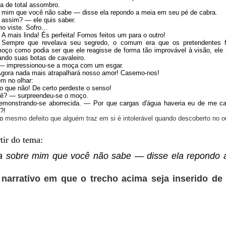
a de total assombro.
e mim que você não sabe ― disse ela repondo a meia em seu pé de cabra.
 assim? ― ele quis saber.
 viste. Sofro...
 A mais linda! És perfeita! Fomos feitos um para o outro!
Sempre que revelava seu segredo, o comum era que os pretendentes 
moço como podia ser que ele reagisse de forma tão improvável à visão, ele 
ando suas botas de cavaleiro.
―
impressionou-se a moça com um esgar.
gora nada mais atrapalha
rá
nosso amor! Casemo-nos!
m no olhar:
ro que não!
De certo perdeste o senso!
uê?
―
surpreendeu-se o moço.
emonstrando-se aborrecida
.
―
Por que cargas d'água haveria eu de me c
?!
o
mesmo defeito que alguém traz em si é intolerável quando descoberto no ou
tir do tema:
a sobre mim que você não sabe ― disse ela repondo 
 narrativo em que o trecho acima seja inserido de