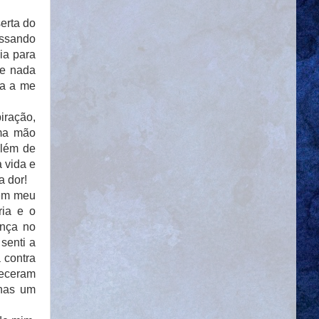
erta do
ossando
ia para
se nada
ra a me
iração,
uma mão
além de
 vida e
a dor!
 em meu
ria e o
ança no
senti a
 contra
leceram
enas um