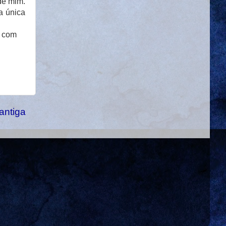
de mim.
a única
, com
antiga