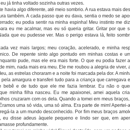
eu já tinha voltado sozinha outras vezes.
havia algo diferente, até meio sombrio. A rua estava mais des
ura também. A cada passo que eu dava, sentia o medo se ap
errado; eu podia sentir na minha espinha! Meu instinto me diz
para eu me acalmar, mas eu só queria gritar. Gritar por que 
ada que eu pudesse ver. Mas o perigo estava lá, feito somb
 vez mais largos; meu coração, acelerado, e minha resp
ânico. De repente sinto algo pontudo em minhas costas e 
nquanto pude, mas ele era mais forte. O que eu podia fazer 
de mim, nada mais era meu. Ele me roubou a alegria de viver, a
eu, as estrelas choraram e a noite foi marcada pela dor. A minh
la amargura e transferi tudo para a criança que carregava
le bebê e de tudo que ele me fazia lembrar. Eu não o que
que minha filha nasceu. Eu me apaixonei, amei aquela cri
hos cruzaram com os dela. Quando a tomei em meus braços, 
Éramos uma só vida, uma só alma. Era parte de mim! Apertei-a
ntregá-la a um mundo desconhecido. Por fim meus braços amo
s, eu disse adeus àquele pequeno e lindo ser que, em ap
 amasse profundamente.