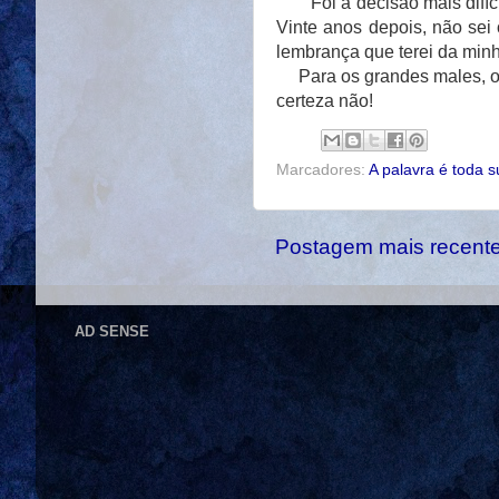
Foi a decisão mais difícil
Vinte anos depois, não sei
lembrança que terei da minha
Para os grandes males, os
certeza não!
Marcadores:
A palavra é toda s
Postagem mais recent
AD SENSE