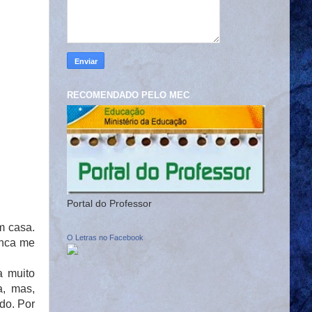
RECOMENDADO PELO MEC
Portal do Professor
m casa.
O Letras no Facebook
unca me
a muito
a, mas,
do. Por