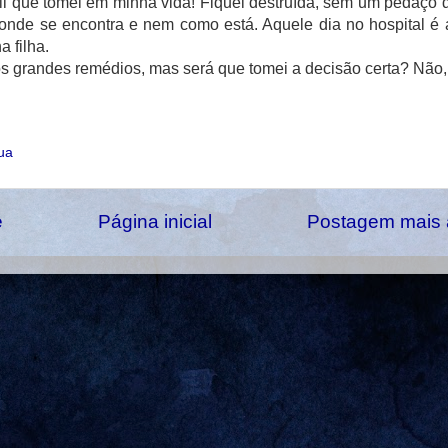
 que tomei em minha vida! Fiquei destruída, sem um pedaço 
 onde se encontra e nem como está. Aquele dia no hospital é 
 filha.
 grandes remédios, mas será que tomei a decisão certa? Não
ua
e
Página inicial
Postagem mais 