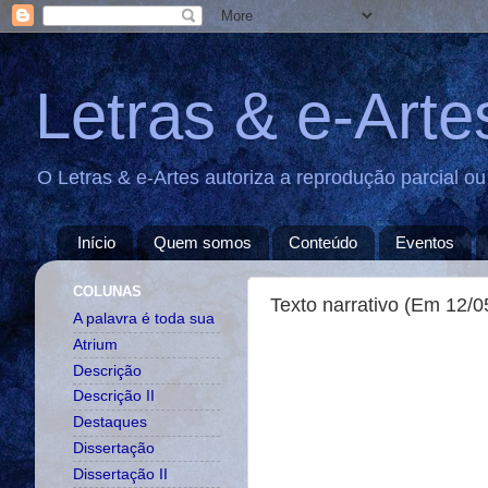
Letras & e-Arte
O Letras & e-Artes autoriza a reprodução parcial o
Início
Quem somos
Conteúdo
Eventos
COLUNAS
Texto narrativo (Em 12/0
A palavra é toda sua
Atrium
Descrição
Descrição II
Destaques
Dissertação
Dissertação II