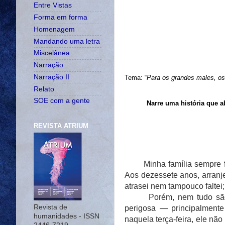
Entre Vistas
Forma em forma
Homenagem
Mandando uma letra
Miscelânea
Narração
Narração II
Tema: “
Para os grandes males, os 
Relato
SOE com a gente
Narre uma história que a
REVISTA ATRIUM
Minha família sempre foi 
Aos dezessete anos, arran
atrasei nem tampouco faltei
Porém, nem tudo são flor
Revista de
perigosa — principalment
humanidades - ISSN
naquela terça-feira, ele nã