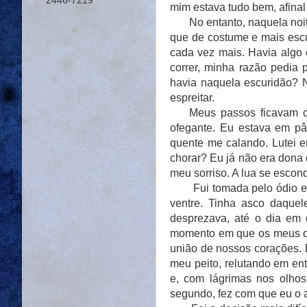
2446-7219
mim estava tudo bem, afinal 
No entanto, naquela noite 
que de costume e mais esc
cada vez mais. Havia algo 
correr, minha razão pedia 
havia naquela escuridão? N
espreitar.
Meus passos ficavam cada
ofegante. Eu estava em p
quente me calando. Lutei e
chorar? Eu já não era dona 
meu sorriso. A lua se escond
Fui tomada pelo ódio e pe
ventre. Tinha asco daque
desprezava, até o dia em 
momento em que os meus ol
união de nossos corações. 
meu peito, relutando em e
e, com lágrimas nos olho
segundo, fez com que eu o