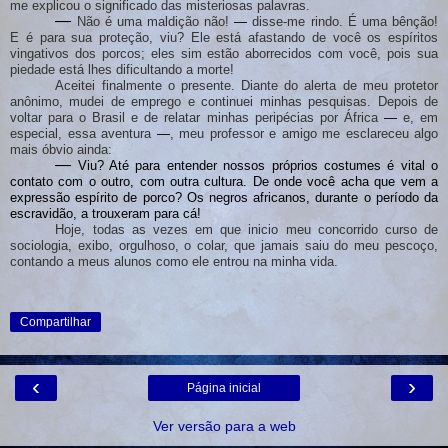
me explicou o significado das misteriosas palavras.
―
Não é uma maldição não!
―
disse-me rindo. É uma bênção!
E
é para s
u
a proteção, viu?
Ele está afastando de você os espíritos
vingativos dos porcos; eles sim estão aborrecidos com você, pois sua
piedade está lhes dificultando a morte!
Aceitei finalmente o presente. Diante do alerta de meu protetor
anônimo, mudei de emprego e continuei minhas pesquisas. Depois de
voltar para o Brasil e de relatar minhas peripécias por África
―
e, em
especial, essa aventura
―
, meu professor e amigo me esclareceu algo
mais óbvio ainda:
―
Viu? Até para entender nossos próprios costumes é vital o
contato com o outro, com outra cultura. De onde você acha que vem a
expressão espírito de porco? Os negros africanos, durante o período da
es
cravidão,
a
trouxeram para cá!
Hoje, todas as vezes em que inicio meu concorrido curso de
sociologia, exibo, orgulhoso, o colar, que jamais saiu do meu pescoço,
contando a meus alunos como ele entrou na minha vida.
Compartilhar
‹
›
Página inicial
Ver versão para a web