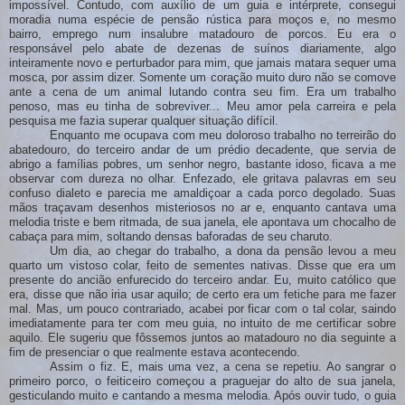
impossível. Contudo, com auxílio de um guia e intérprete, consegui
moradia numa espécie de pensão rústica para moços e, no mesmo
bairro, emprego num insalubre matadouro de porcos. Eu era o
responsável pelo abate de dezenas de suínos diariamente, algo
inteiramente novo e perturbador para mim, que jamais matara sequer uma
mosca, por assim dizer. Somente um coração muito duro não se comove
ante a cena de um animal lutando contra seu fim. Era um trabalho
penoso, mas eu tinha de sobreviver... Meu amor pela carreira e pela
pesquisa me fazia superar qualquer situação difícil.
Enquanto me ocupava com meu doloroso trabalho no terreirão do
abatedouro, do terceiro andar de um prédio decadente, que servia de
abrigo a famílias pobres, um senhor negro, bastante idoso, ficava a me
observar com dureza no olhar. Enfezado, ele gritava palavras em seu
confuso dialeto e parecia me amaldiçoar a cada porco degolado. Suas
mãos traçavam desenhos misteriosos no ar e, enquanto cantava uma
melodia triste e bem ritmada, de sua janela, ele apontava um chocalho de
cabaça para mim, soltando densas baforadas de seu charuto.
Um dia, ao chegar do trabalho, a dona da pensão levou a meu
quarto um vistoso colar, feito de sementes nativas. Disse que era um
presente do ancião enfurecido do terceiro andar. Eu, muito católico que
era, disse que não iria usar aquilo; de certo era um fetiche para me fazer
mal. Mas,
u
m pouco contrariado,
acabei
por ficar
com o tal colar, saindo
imediatamente para ter com meu guia, no intuito de me certificar sobre
aquilo. Ele sugeriu que fôssemos juntos ao matadouro no dia seguinte a
fim de presenciar o que realmente estava acontecendo.
Assim o fiz. E, mais uma vez, a cena se repetiu. Ao sangrar o
primeiro porco, o feiticeiro começou a praguejar do alto de sua janela,
gesticulando muito e cantando a mesma melodia. Após ouvir tudo, o guia