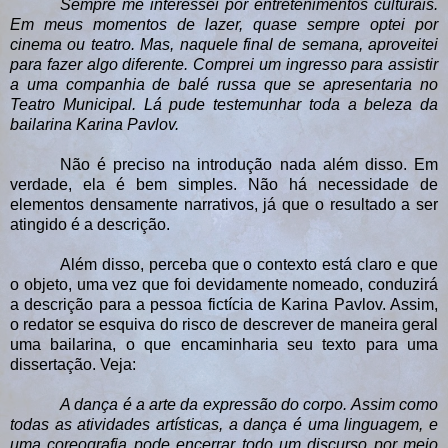
Sempre me interessei por entretenimentos culturais.
Em meus momentos de lazer, quase sempre optei por
cinema ou teatro. Mas, naquele final de semana, aproveitei
para fazer algo diferente. Comprei um ingresso para assistir
a uma companhia de balé russa que se apresentaria no
Teatro Municipal. Lá pude testemunhar toda a beleza da
bailarina Karina Pavlov.
Não é preciso na introdução nada além disso. Em
verdade, ela é bem simples. Não há necessidade de
elementos densamente narrativos, já que o resultado a ser
atingido é a descrição.
Além disso, perceba que o contexto está claro e que
o objeto, uma vez que foi devidamente nomeado, conduzirá
a descrição para a pessoa fictícia de Karina Pavlov. Assim,
o redator se esquiva do risco de descrever de maneira geral
uma bailarina, o que encaminharia seu texto para uma
dissertação. Veja:
A dança é a arte da expressão do corpo. Assim como
todas as atividades artísticas, a dança é uma linguagem, e
uma coreografia pode encerrar todo um discurso por meio